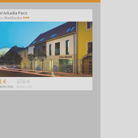
el Arkadia Pecs
cs
,
Madžarska
1 €
170 €
BON CENA
REDNA CENA