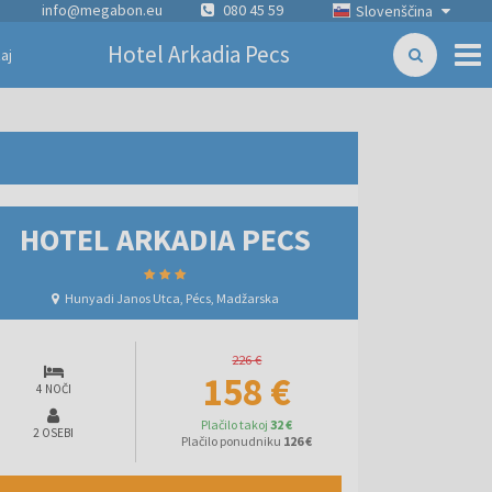
info@megabon.eu
080 45 59
Slovenščina
Hotel Arkadia Pecs
aj
HOTEL ARKADIA PECS
Hunyadi Janos Utca, Pécs, Madžarska
226 €
158 €
4 NOČI
Plačilo takoj
32 €
2 OSEBI
Plačilo ponudniku
126 €