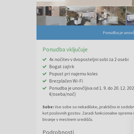
Ponudba je unovč
Ponudba vključuje
4x nočitev v dvoposteljni sobi za 2 osebi
Bogat zajtrk
Popust pri najemu koles
Brezplačen Wi-Fi
Ponudba je unovčljiva od 1. 9. do 20. 12. 2
€/oseba/noč)
Sobe:
Vse sobe so nekadilske, praktično in sodob
kot poslovnih gostov. Zaradi funkcionalne opreme 
bivanje v mestnem središču.
Podrobnosti