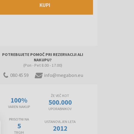
KUPI
POTREBUJETE POMOČ PRI REZERVACIJI ALI
NAKUPU?
(Pon - Pet 8.00 - 17.00)
080 45 59
info@megabon.eu
ŽE VEČ KOT
100%
500.000
VAREN NAKUP
UPORABNIKOV
PRISOTNI NA
USTANOVLJEN LETA
5
2012
TRGIH