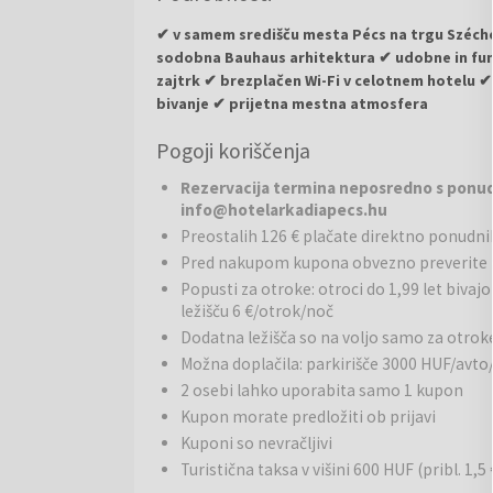
✔ v samem središču mesta Pécs na trgu Széche
sodobna Bauhaus arhitektura ✔ udobne in fu
zajtrk ✔ brezplačen Wi-Fi v celotnem hotelu ✔
bivanje ✔ prijetna mestna atmosfera
Pogoji koriščenja
Hotel Arkadia
je sodoben mestni hotel, odprt le
neposredno ob prenovljenem trgu Széchenyi. Hotel
Rezervacija termina neposredno s ponudn
materialov in funkcionalno zasnovo, kar ustvarja pri
info@hotelarkadiapecs.hu
nekadilskih sob, ki skupaj sprejmejo do 54 gostov.
Preostalih 126 € plačate direktno ponudni
glavno stavbo pa dopolnjuje dvigalo za udoben do
Pred nakupom kupona obvezno preverite 
Restavracije in bari:
Popusti za otroke: otroci do 1,99 let bivaj
Gostje lahko dan začnejo z b
ležišču 6 €/otrok/noč
V neposredni okolici hotela se nahajajo številne rest
specialitete in madžarsko kulinariko.
Dodatna ležišča so na voljo samo za otrok
Možna doplačila: parkirišče 3000 HUF/avto
Poslovne storitve:
Hotel omogoča brezplačen dost
2 osebi lahko uporabita samo 1 kupon
enostavno in učinkovito poslovanje tudi med potovan
Kupon morate predložiti ob prijavi
goste in krajša službena potovanja.
Kuponi so nevračljivi
Turistična taksa v višini 600 HUF (pribl. 1,
Okolica:
Hotel se nahaja na eni najboljših lokacij v