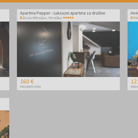
Apartma Pepper - Luksuzni apartma za družine
Hot
Donji Miholjac
,
Hrvaška
Pé
160 €
12
MEGABON CENA
MEGA