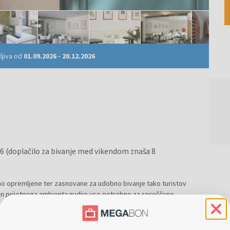
ljiva od
01.09.2026
-
20.12.2026
026 (doplačilo za bivanje med vikendom znaša 8
no opremljene ter zasnovane za udobno bivanje tako turistov
in prijetnega ambienta nudijo vse potrebno za sproščeno
Več...