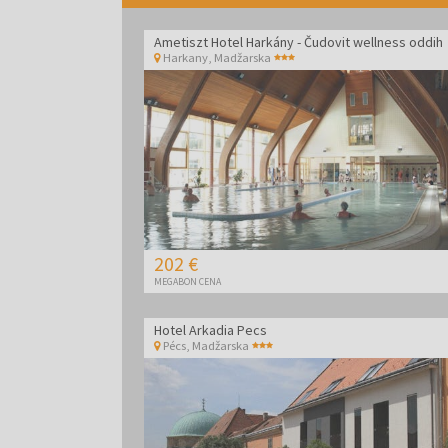
Ametiszt Hotel Harkány - Čudovit wellness oddih
Harkany
,
Madžarska
202 €
MEGABON CENA
Hotel Arkadia Pecs
Pécs
,
Madžarska