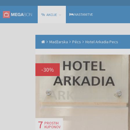
%
NASTANITVE
AKCIJE
Madžarska
Pécs
Hotel Arkadia Pecs
-
30
%
7
PROSTIH
KUPONOV