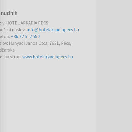
nudnik
ziv
:
HOTEL ARKADIA PECS
poštni naslov
:
info@hotelarkadiapecs.hu
lefon
:
+36 72 512 550
slov
:
Hunyadi Janos Utca, 7621, Pécs,
džarska
letna stran
:
www.hotelarkadiapecs.hu