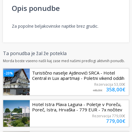
Opis ponudbe
Za popolne beljakovinske napitke brez grudic.
Ta ponudba je žal že potekla
Morda boste vseeno našli kaj zase med našimi predlogi aktivnih ponudb.
Turistično naselje Ajdinovići SRCA - Hotel
-20%
Central in Lux apartmaji - Poletni vikend oddih
v dvoje, Olovo, Bosna in...
Rezervacija
53,00€
358,00€
448,00€
Hotel Istra Plava Laguna - Poletje v Poreču,
Poreč, Istra, Hrvaška - 779 EUR - 7x nočitev
v Economy sobi z dodatnim...
Rezervacija
779,00€
779,00€