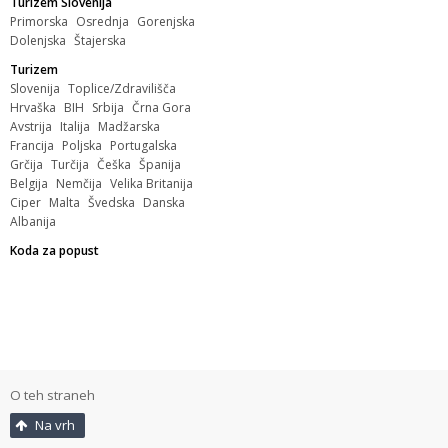
Turizem Slovenija
Primorska
Osrednja
Gorenjska
Dolenjska
Štajerska
Turizem
Slovenija
Toplice/Zdravilišča
Hrvaška
BIH
Srbija
Črna Gora
Avstrija
Italija
Madžarska
Francija
Poljska
Portugalska
Grčija
Turčija
Češka
Španija
Belgija
Nemčija
Velika Britanija
Ciper
Malta
Švedska
Danska
Albanija
Koda za popust
O teh straneh
Na vrh