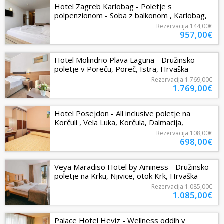
Hotel Zagreb Karlobag - Poletje s
polpenzionom - Soba z balkonom , Karlobag,
Hrvaška - 957 EUR - 7x nočitev...
Rezervacija
144,00€
957,00€
Hotel Molindrio Plava Laguna - Družinsko
poletje v Poreču, Poreč, Istra, Hrvaška -
1769 EUR - 7x nočitev v...
Rezervacija
1.769,00€
1.769,00€
Hotel Posejdon - All inclusive poletje na
Korčuli , Vela Luka, Korčula, Dalmacija,
Hrvaška - 698 EUR - 5x nočitev v...
Rezervacija
108,00€
698,00€
Veya Maradiso Hotel by Aminess - Družinsko
poletje na Krku, Njivice, otok Krk, Hrvaška -
1085 EUR - 5x nočitev v...
Rezervacija
1.085,00€
1.085,00€
Palace Hotel Hevíz - Wellness oddih v