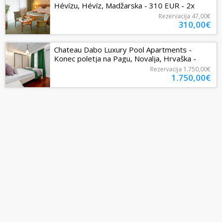
Hévízu, Hévíz, Madžarska - 310 EUR - 2x
nočitev v dvoposteljni Standard...
Rezervacija
47,00€
310,00€
Chateau Dabo Luxury Pool Apartments -
Konec poletja na Pagu, Novalja, Hrvaška -
1750 EUR - 7x nočitev v dvosobnem...
Rezervacija
1.750,00€
1.750,00€