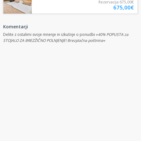
EUR - 5x nočitev v...
Rezervacija
675,00€
675,00€
Komentarji
Delite z ostalimi svoje mnenje in izkušnje o ponudbi »
40% POPUSTA za
STOJALO ZA BREZŽIČNO POLNJENJE! Brezplačna poštnina
«