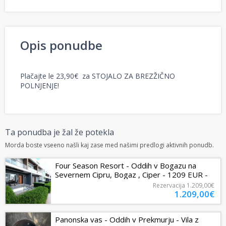
Opis ponudbe
Plačajte le 23,90€ za STOJALO ZA BREZŽIČNO
POLNJENJE!
Ta ponudba je žal že potekla
Morda boste vseeno našli kaj zase med našimi predlogi aktivnih ponudb.
Four Season Resort - Oddih v Bogazu na
Severnem Cipru, Bogaz , Ciper - 1209 EUR -
7x nočitev v apartmaju v Four Season...
Rezervacija
1.209,00€
1.209,00€
Panonska vas - Oddih v Prekmurju - Vila z