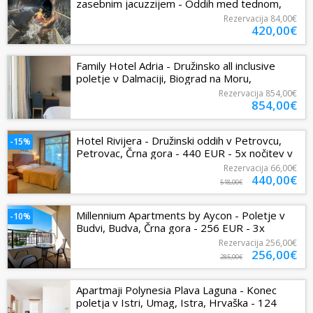
zasebnim jacuzzijem - Oddih med tednom,
Moravske Toplice, Slovenija - 420 EUR...
Rezervacija
84,00€
420,00€
Family Hotel Adria - Družinsko all inclusive
poletje v Dalmaciji, Biograd na Moru,
Dalmacija, Hrvaška - 854 EUR - 3x...
Rezervacija
854,00€
854,00€
Hotel Rivijera - Družinski oddih v Petrovcu,
-15%
Petrovac, Črna gora - 440 EUR - 5x nočitev v
dvoposteljni Standard...
Rezervacija
66,00€
440,00€
518,00€
Millennium Apartments by Aycon - Poletje v
-10%
Budvi, Budva, Črna gora - 256 EUR - 3x
nočitev v dvoposteljni Superior...
Rezervacija
256,00€
256,00€
285,00€
Apartmaji Polynesia Plava Laguna - Konec
poletja v Istri, Umag, Istra, Hrvaška - 124