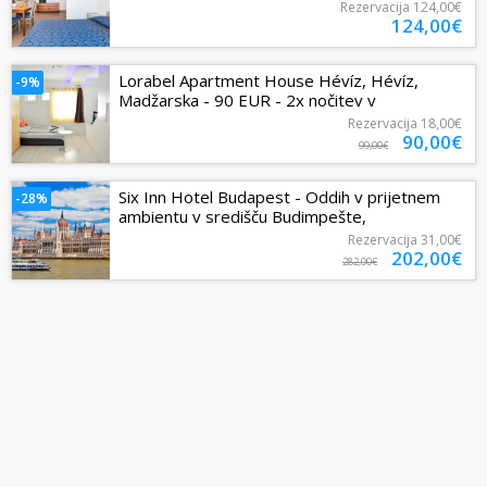
EUR - 3x nočitev v...
Rezervacija
124,00€
124,00€
Lorabel Apartment House Hévíz, Hévíz,
-9%
Madžarska - 90 EUR - 2x nočitev v
apartmaju za 2 osebi, Kava in čaj
Rezervacija
18,00€
90,00€
99,00€
Six Inn Hotel Budapest - Oddih v prijetnem
-28%
ambientu v središču Budimpešte,
Budimpešta, Madžarska - 202 EUR - 3x...
Rezervacija
31,00€
202,00€
282,00€