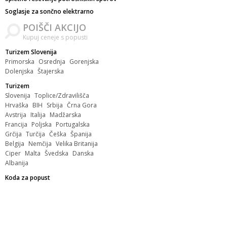
Soglasje za sončno elektrarno
POIŠČI AKCIJO
Kupuj ceneje s popusti
Turizem Slovenija
Primorska
Osrednja
Gorenjska
Dolenjska
Štajerska
Turizem
Slovenija
Toplice/Zdravilišča
Hrvaška
BIH
Srbija
Črna Gora
Avstrija
Italija
Madžarska
Francija
Poljska
Portugalska
Grčija
Turčija
Češka
Španija
Belgija
Nemčija
Velika Britanija
Ciper
Malta
Švedska
Danska
Albanija
Koda za popust