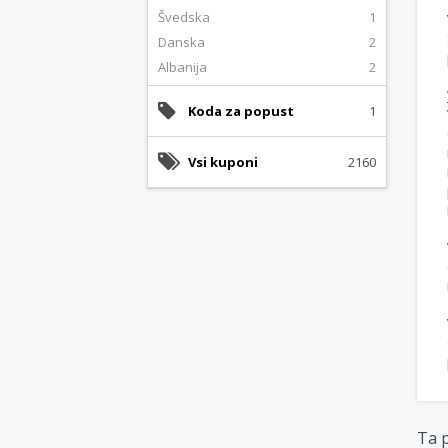
Švedska
1
Danska
2
Albanija
2
Koda za popust
1
Vsi kuponi
2160
Ta p