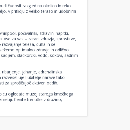
nudi čudovit razgled na okolico in reko
, v pritličju z veliko teraso in udobnimi
rlpool, počivalniki, zdravilni napitki,
. Vse za vas – zaradi zdravja, sprostitve,
 razvajanje telesa, duha in se
dosežemo optimalno zdravje in odlično
, sadjem, sladkorčki, vodo, sokovi, sadnim
 ribarjenje, jahanje, adrenalinska
 razveseljuje ljubitelje narave tako
sti za sproščujoč aktiven oddih.
ozolcu ogledate muzej starega kmečkega
metiji. Cenite trenutke z družino,