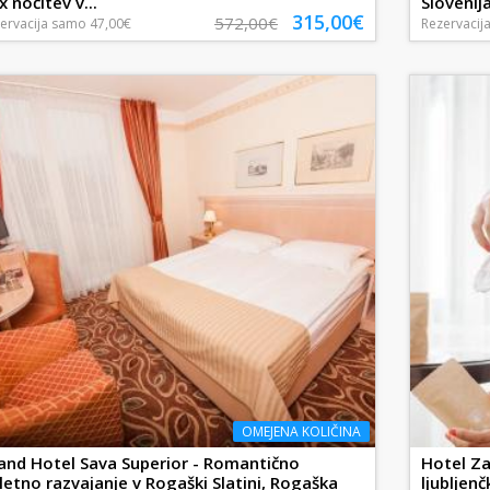
x nočitev v...
Slovenija
315,00€
572,00€
ervacija
samo
47,00€
Rezervacij
OMEJENA KOLIČINA
and Hotel Sava Superior - Romantično
Hotel Za
letno razvajanje v Rogaški Slatini, Rogaška
ljubljen