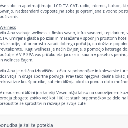
Vse sobe in apartmaji imajo LCD TV, CAT, radio, internet, balkon, ki 
Savinjo. Nadstandard dvoposteljna soba je opremljena z vodno posteljo
počivalniki.
Wellness
Vila Aina vsebuje wellness s finsko savno, infra savnami, tepidarium, whi
CTV, umirjena glasba po izbiri in masažami v spodnjih prostorih hotela
relaksacije, ali preprosto zaradi dobrega počutja, da doživite popolno
revitalizirate. Kajti wellness je način življenja, s pomočjo katerega 
počutje. V VIP SPA vas pričakujeta jacuzzi in sauna v paketu s penino
in wellness čajem.
Vila Aina je odlična izhodiščna točka za pohodniške in kolesarske ture,
doživetja in druge športne podvige. Prav tako njegova idealna lokacija
rekreativce kot športnike, katerim bližnja okolica ponuja obilo možno
V neposredni bližini (na kmetiji Vesenjak)si lahko na obnovljenem k
orodja zbogato zbirko več kot 100 let starih pripomočkov za delo na k
prepustite se sprostitvi in razvajajte svoje čute!
onudba je žal že potekla