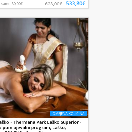
533,80€
628,00€
a
samo
80,00€
OMEJENA KOLIČINA
ško - Thermana Park Laško Superior -
 pomlajevalni program, Laško,