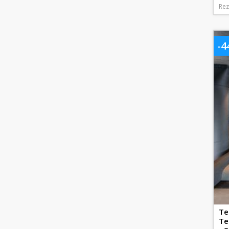
Rez
-
Te
Te