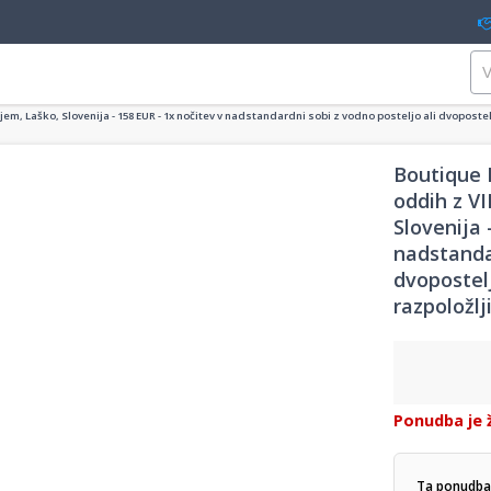
jem, Laško, Slovenija - 158 EUR - 1x nočitev v nadstandardni sobi z vodno posteljo ali dvopostel
Boutique H
oddih z V
Slovenija 
nadstandar
dvopostel
razpoložlji
Ponudba je 
Ta ponudba 