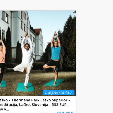
OMEJENA KOLIČINA
ško - Thermana Park Laško Superior -
meditacija, Laško, Slovenija - 533 EUR -
v v...