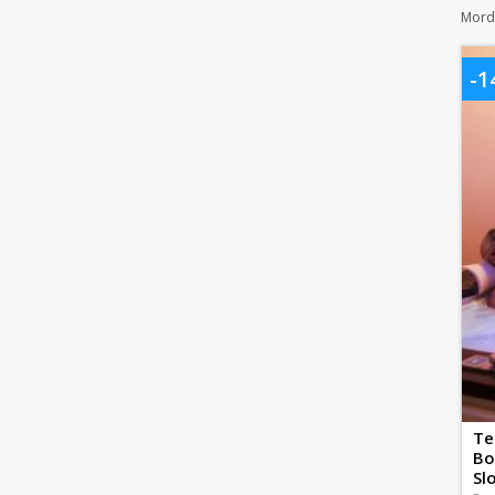
Morda
-
Te
Bo
Sl