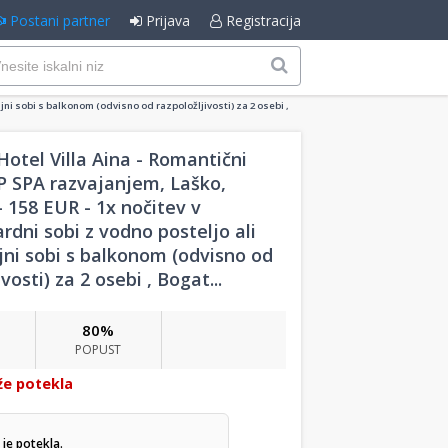
Postani partner
Prijava
Registracija
jni sobi s balkonom (odvisno od razpoložljivosti) za 2 osebi ,
otel Villa Aina - Romantični
IP SPA razvajanjem, Laško,
- 158 EUR - 1x nočitev v
dni sobi z vodno posteljo ali
jni sobi s balkonom (odvisno od
vosti) za 2 osebi , Bogat...
80%
POPUST
že potekla
je potekla.