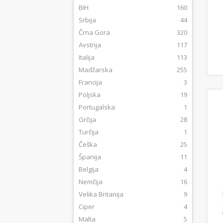
BIH
160
Srbija
44
Črna Gora
320
Avstrija
117
Italija
113
Madžarska
255
Francija
3
Poljska
19
Portugalska
1
Grčija
28
Turčija
1
Češka
25
Španija
11
Belgija
4
Nemčija
16
Velika Britanija
9
Ciper
4
Malta
5