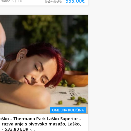
533,00€
627,00€
a
samo
80,00€
OMEJENA KOLIČINA
ško - Thermana Park Laško Superior -
 razvajanje s pivovsko masažo, Laško,
 - 533,80 EUR -...