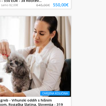
 - 550 EUR - 3x nočitev...
550,00€
645,00€
a
samo
82,00€
OMEJENA KOLIČINA
greb - Vrhunski oddih s hišnim
čkom, Rogaška Slatina, Slovenija - 319