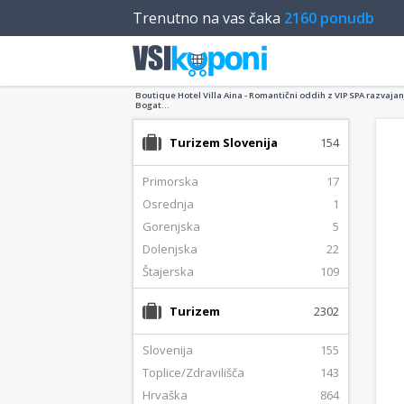
Trenutno na vas čaka
2160 ponudb
Boutique Hotel Villa Aina - Romantični oddih z VIP SPA razvajan
Bogat...
Turizem Slovenija
154
Primorska
17
Osrednja
1
Gorenjska
5
Dolenjska
22
Štajerska
109
Turizem
2302
Slovenija
155
Toplice/Zdravilišča
143
Hrvaška
864