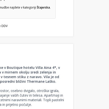
nudbe najdete v kategoriji
Štajerska
.
e DDV
v Boutique hotelu Villa Aina 4*, v
a v mirnem okolju sredi zelenja in
 v tesnem stiku z naravo. Vila je od
eposredni bližini Thermane Laško.
ostor, osebno dvigalo, otroška igrala,
ajanje vaših čutev in telesa. Apartmaji in
tnimi naravnimi materiali. Topli pastelni
 in prijetno počutje.