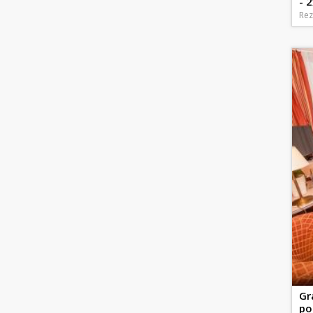
- 2
Rez
Gr
po