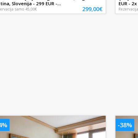
tina, Slovenija - 299 EUR -...
EUR - 2x 
299,00€
ervacija
samo
45,00€
Rezervacij
34%
-38%