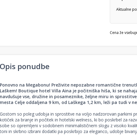
Aktualne po
Cena že vsebuj
Opis ponudbe
Ponovno na Megabonu! Preživite nepozabne romantične trenutke 
Laškem!
Boutique hotel Villa Aina
je počitniška hiša, ki se nahaj
navdušuje vse, družine in posameznike, željne miru in sprostitve
mesta Celje oddaljena 9 km, od Laškega 1,2 km, leži pa tudi v n
Gostom so poleg udobja in sprostitve na voljo nadzorovan parkirni pr
kotiček za branje in počitek in hotelski welness, ki bo poskrbel za razv
sobe so opremljeni v sodobnem minimalističnem slogu z visoko kvalite
toni in skrbno izbrani dodatki pa poskrbijo za eleganco, udobje bivanja