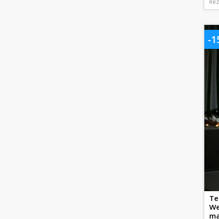
Rez
-
Te
We
ma