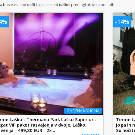
 boste vseeno našli kaj zase med našimi predlogi aktivnih ponudb.
14%
-14%
OMEJENA KOLIČINA
rme Laško - Thermana Park Laško Superior -
Terme La
gat VIP paket razvajanja v dvoje, Laško,
Joga in 
ovenija - 499,80 EUR - 2x...
3x nočite