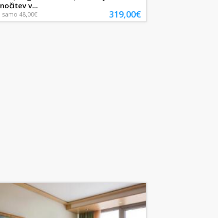
nočitev v...
319,00€
a
samo
48,00€