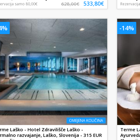
533,80€
628,00€
ervacija
samo
80,00€
Rezervacij
44%
-14%
OMEJENA KOLIČINA
rme Laško - Hotel Zdravilišče Laško -
Terme La
rmalno razvajanje, Laško, Slovenija - 315 EUR
Ayurveda