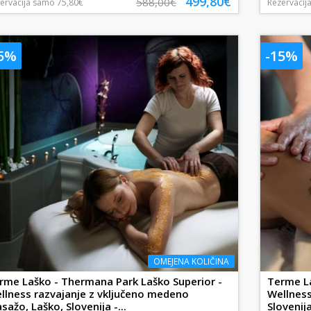
499,80€
588,00€
ervacija
samo
75,80€
Rezervacij
15%
-15%
OMEJENA KOLIČINA
rme Laško - Thermana Park Laško Superior -
Terme La
llness razvajanje z vključeno medeno
Wellness
sažo, Laško, Slovenija -...
Slovenija