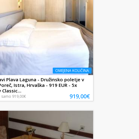
OMEJENA KOLIČINA
avi Plava Laguna - Družinsko poletje v
Poreč, Istra, Hrvaška - 919 EUR - 5x
 Classic...
919,00€
a
samo
919,00€