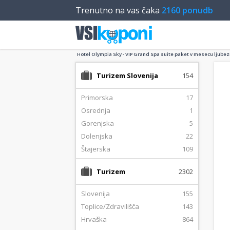
Trenutno na vas čaka
2160 ponudb
Hotel Olympia Sky - VIP Grand Spa suite paket v mesecu ljubezni
Turizem Slovenija
154
Primorska
17
Osrednja
1
Gorenjska
5
Dolenjska
22
Štajerska
109
Turizem
2302
Slovenija
155
Toplice/Zdravilišča
143
Hrvaška
864