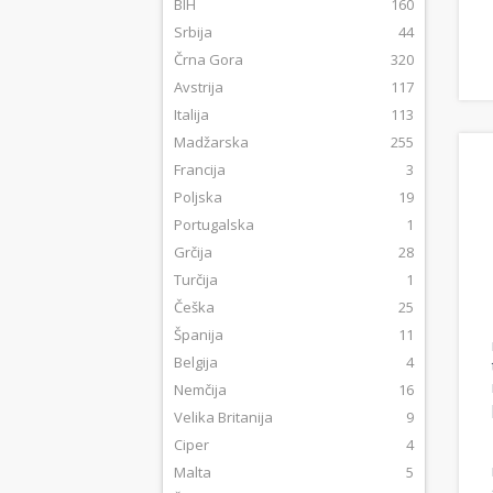
BIH
160
Srbija
44
Črna Gora
320
Avstrija
117
Italija
113
Madžarska
255
Francija
3
Poljska
19
Portugalska
1
Grčija
28
Turčija
1
Češka
25
Španija
11
Belgija
4
Nemčija
16
Velika Britanija
9
Ciper
4
Malta
5