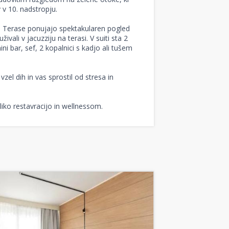
v 10. nadstropju.
i. Terase ponujajo spektakularen pogled
vali v jacuzziju na terasi. V suiti sta 2
i bar, sef, 2 kopalnici s kadjo ali tušem
el dih in vas sprostil od stresa in
iko restavracijo in wellnessom.