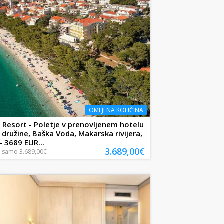
OMEJENA KOLIČINA
 Resort - Poletje v prenovljenem hotelu
e družine, Baška Voda, Makarska rivijera,
- 3689 EUR...
3.689,00€
a
samo
3.689,00€