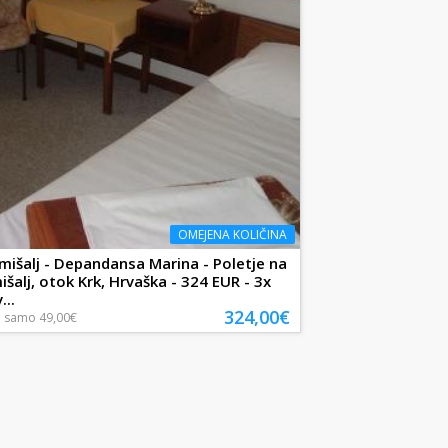
OMEJENA KOLIČINA
mišalj - Depandansa Marina - Poletje na
išalj, otok Krk, Hrvaška - 324 EUR - 3x
...
324,00€
a
samo
49,00€