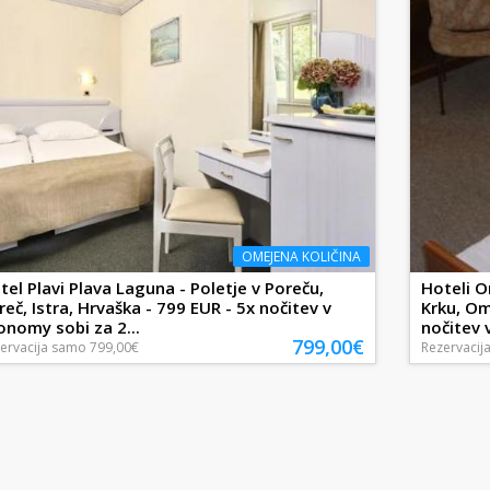
OMEJENA KOLIČINA
tel Plavi Plava Laguna - Poletje v Poreču,
Hoteli O
reč, Istra, Hrvaška - 799 EUR - 5x nočitev v
Krku, Om
onomy sobi za 2...
nočitev v
799,00€
ervacija
samo
799,00€
Rezervacij