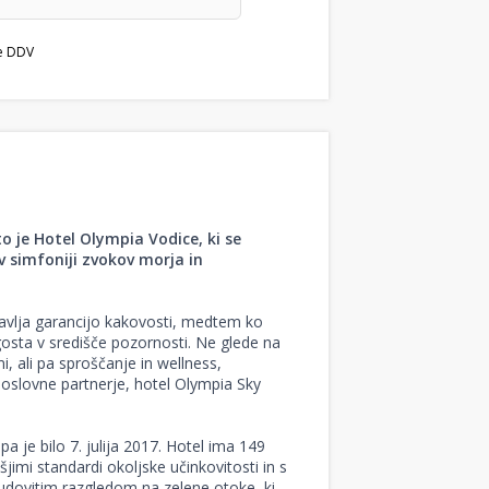
e DDV
to je Hotel Olympia Vodice, ki se
v simfoniji zvokov morja in
tavlja garancijo kakovosti, medtem ko
gosta v središče pozornosti. Ne glede na
i, ali pa sproščanje in wellness,
 poslovne partnerje, hotel Olympia Sky
a je bilo 7. julija 2017. Hotel ima 149
šjimi standardi okoljske učinkovitosti in s
 čudovitim razgledom na zelene otoke, ki