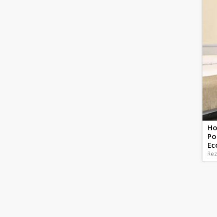
Ho
Po
Ec
Rez