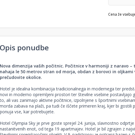
Cena že vsebuj
Opis ponudbe
Nova dimenzija vaših počitnic.
Počitnice v harmoniji z naravo – 
nahaja le 50 metrov stran od morja, obdan z borovci in oljkami 
prečudovite okolice.
Hotel je idealna kombinacija tradicionalnega in modernega ter preds
novi in moderno opremljeni prostori ter številne vsebine postavljajo 
to, ali vas zanimajo aktivne počitnice, izpolnjene s športnimi vsebinam
morda zabava na plaži, pa tudi če iščete primeren kraj, kjer bi gostili
ponuja vse, kar potrebujete.
Hotel Olympia Sky je prve goste sprejel 24. junija, slavnostno odprtje p
nastanitvenih enot, od tega 19 apartmajev. Hotel je bil zgrajen z najvi
številnimi spremljajočimi objekti. V 9. nadstropju je notranji bazen s