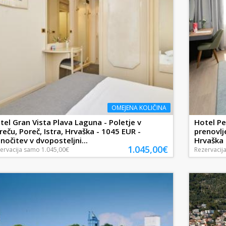
OMEJENA KOLIČINA
tel Gran Vista Plava Laguna - Poletje v
Hotel Pe
reču, Poreč, Istra, Hrvaška - 1045 EUR -
prenovlj
 nočitev v dvoposteljni...
Hrvaška -
1.045,00€
ervacija
samo
1.045,00€
Rezervacij