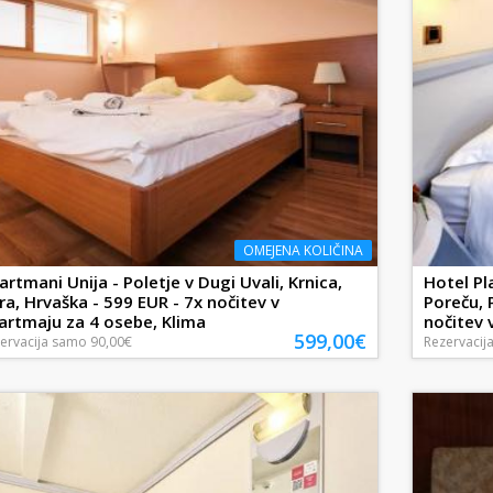
OMEJENA KOLIČINA
artmani Unija - Poletje v Dugi Uvali, Krnica,
Hotel Pl
tra, Hrvaška - 599 EUR - 7x nočitev v
Poreču, 
artmaju za 4 osebe, Klima
nočitev v
599,00€
ervacija
samo
90,00€
Rezervacij