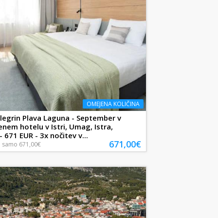
OMEJENA KOLIČINA
legrin Plava Laguna - September v
enem hotelu v Istri, Umag, Istra,
 671 EUR - 3x nočitev v...
671,00€
a
samo
671,00€