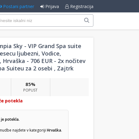
Postani partner
Prijava
Registracija
mpia Sky - VIP Grand Spa suite
esecu ljubezni, Vodice,
, Hrvaška - 706 EUR - 2x nočitev
a Suiteu za 2 osebi , Zajtrk
85%
POPUST
že potekla
je potekla.
nudbe najdete v kategoriji
Hrvaška
.