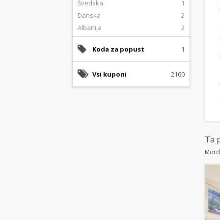
Švedska
1
Danska
2
Albanija
2
Koda za popust
1
Vsi kuponi
2160
Ta p
Morda