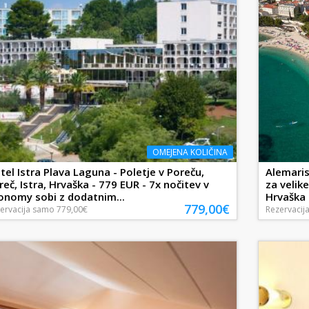
OMEJENA KOLIČINA
tel Istra Plava Laguna - Poletje v Poreču,
Alemaris
reč, Istra, Hrvaška - 779 EUR - 7x nočitev v
za velik
onomy sobi z dodatnim...
Hrvaška 
779,00€
ervacija
samo
779,00€
Rezervacij