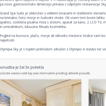
pa novo gastronomsko dimenzijo prinaša z odprtjem restavracije Sky 
Grand Spa Suite je obkrožen z velikimi terasami in steklenimi stenam
na kristalno čisto morje in čudovite otoke. Ob vsem tem boste lahko uži
spalnici, sodobna pisalna miza s stolom, aparat za kavo, 2 LCD TV, min
in umivalnikom, luksuzna Rituals kozmetika.
Pogled na borovce, plažo, morje ali slikovito mestece Vodice vam bo vz
napetosti.
Olympia Sky je s toplim prehodom združen z Olympio A stavbo ter vel
onudba je žal že potekla
 boste vseeno našli kaj zase med našimi predlogi aktivnih ponudb.