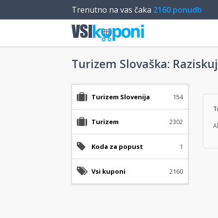
Trenutno na vas čaka
2160 ponudb
Turizem Slovaška: Raziskuj
Turizem Slovenija
154
T
Turizem
2302
A
Koda za popust
1
Vsi kuponi
2160