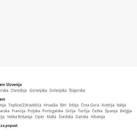
em Slovenija
orska
Osrednja
Gorenjska
Dolenjska
Štajerska
zem
nija
Toplice/Zdravilišča
Hrvaška
BIH
Srbija
Črna Gora
Avstrija
Italija
arska
Francija
Poljska
Portugalska
Grčija
Turčija
Češka
Španija
Belgija
ija
Velika Britanija
Ciper
Malta
Švedska
Danska
Albanija
 za popust