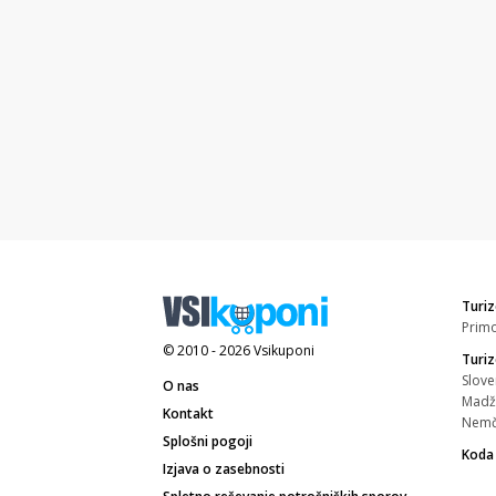
Turiz
Prim
© 2010 - 2026
Vsikuponi
Turi
Slove
O nas
Madž
Kontakt
Nemč
Splošni pogoji
Koda
Izjava o zasebnosti