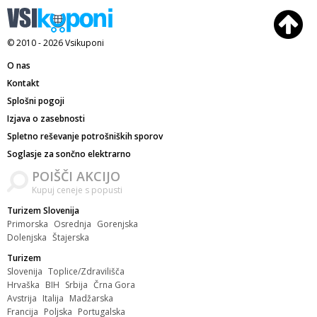
© 2010 - 2026
Vsikuponi
O nas
Kontakt
Splošni pogoji
Izjava o zasebnosti
Spletno reševanje potrošniških sporov
Soglasje za sončno elektrarno
POIŠČI AKCIJO
Kupuj ceneje s popusti
Turizem Slovenija
Primorska
Osrednja
Gorenjska
Dolenjska
Štajerska
Turizem
Slovenija
Toplice/Zdravilišča
Hrvaška
BIH
Srbija
Črna Gora
Avstrija
Italija
Madžarska
Francija
Poljska
Portugalska