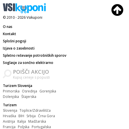
© 2010 - 2026
Vsikuponi
O nas
Kontakt
Splošni pogoji
Izjava o zasebnosti
Spletno reševanje potrošniških sporov
Soglasje za sončno elektrarno
POIŠČI AKCIJO
Kupuj ceneje s popusti
Turizem Slovenija
Primorska
Osrednja
Gorenjska
Dolenjska
Štajerska
Turizem
Slovenija
Toplice/Zdravilišča
Hrvaška
BIH
Srbija
Črna Gora
Avstrija
Italija
Madžarska
Francija
Poljska
Portugalska