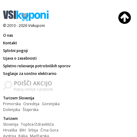
© 2010 - 2026
Vsikuponi
O nas
Kontakt
Splošni pogoji
Izjava o zasebnosti
Spletno reševanje potrošniških sporov
Soglasje za sončno elektrarno
POIŠČI AKCIJO
Kupuj ceneje s popusti
Turizem Slovenija
Primorska
Osrednja
Gorenjska
Dolenjska
Štajerska
Turizem
Slovenija
Toplice/Zdravilišča
Hrvaška
BIH
Srbija
Črna Gora
Avstrija
Italija
Madžarska