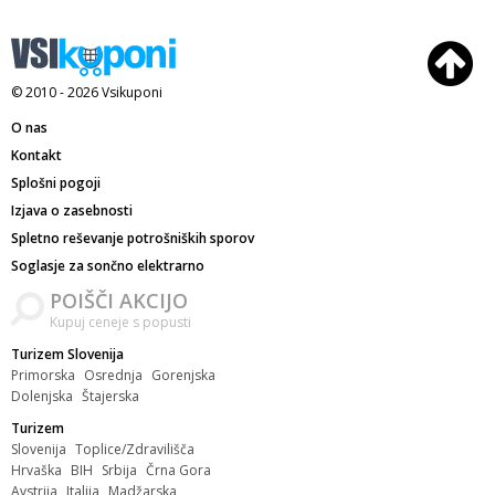
© 2010 - 2026
Vsikuponi
O nas
Kontakt
Splošni pogoji
Izjava o zasebnosti
Spletno reševanje potrošniških sporov
Soglasje za sončno elektrarno
POIŠČI AKCIJO
Kupuj ceneje s popusti
Turizem Slovenija
Primorska
Osrednja
Gorenjska
Dolenjska
Štajerska
Turizem
Slovenija
Toplice/Zdravilišča
Hrvaška
BIH
Srbija
Črna Gora
Avstrija
Italija
Madžarska