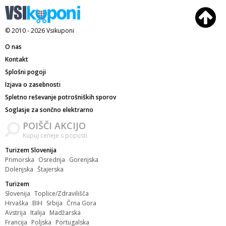
© 2010 - 2026
Vsikuponi
O nas
Kontakt
Splošni pogoji
Izjava o zasebnosti
Spletno reševanje potrošniških sporov
Soglasje za sončno elektrarno
POIŠČI AKCIJO
Kupuj ceneje s popusti
Turizem Slovenija
Primorska
Osrednja
Gorenjska
Dolenjska
Štajerska
Turizem
Slovenija
Toplice/Zdravilišča
Hrvaška
BIH
Srbija
Črna Gora
Avstrija
Italija
Madžarska
Francija
Poljska
Portugalska