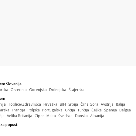
em Slovenija
orska
Osrednja
Gorenjska
Dolenjska
Štajerska
zem
nija
Toplice/Zdravilišča
Hrvaška
BIH
Srbija
Črna Gora
Avstrija
Italija
arska
Francija
Poljska
Portugalska
Grčija
Turčija
Češka
Španija
Belgija
ija
Velika Britanija
Ciper
Malta
Švedska
Danska
Albanija
 za popust