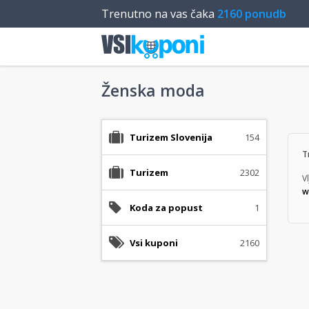
Trenutno na vas čaka
2160 ponudb
Ženska moda
Turizem Slovenija
154
T
Turizem
2302
V
w
Koda za popust
1
Vsi kuponi
2160