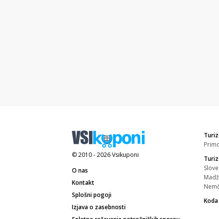
Turiz
Prim
© 2010 - 2026
Vsikuponi
Turi
Slove
O nas
Madž
Kontakt
Nemč
Splošni pogoji
Koda
Izjava o zasebnosti