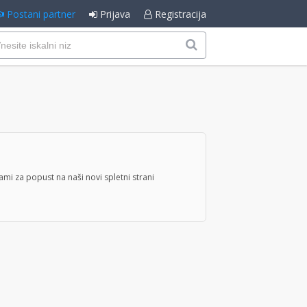
Postani partner
Prijava
Registracija
mi za popust na naši novi spletni strani