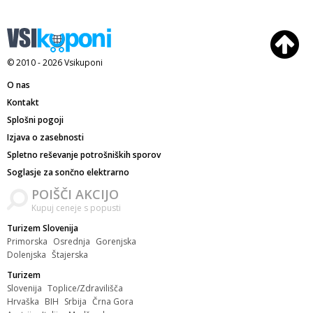
© 2010 - 2026
Vsikuponi
O nas
Kontakt
Splošni pogoji
Izjava o zasebnosti
Spletno reševanje potrošniških sporov
Soglasje za sončno elektrarno
POIŠČI AKCIJO
Kupuj ceneje s popusti
Turizem Slovenija
Primorska
Osrednja
Gorenjska
Dolenjska
Štajerska
Turizem
Slovenija
Toplice/Zdravilišča
Hrvaška
BIH
Srbija
Črna Gora