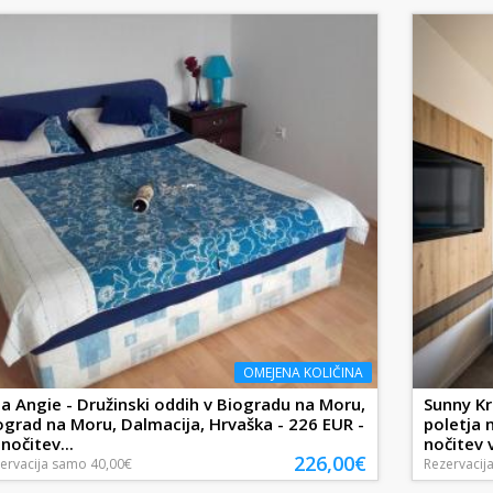
OMEJENA KOLIČINA
lla Angie - Družinski oddih v Biogradu na Moru,
Sunny Kr
ograd na Moru, Dalmacija, Hrvaška - 226 EUR -
poletja 
 nočitev...
nočitev v
226,00€
ervacija
samo
40,00€
Rezervacij