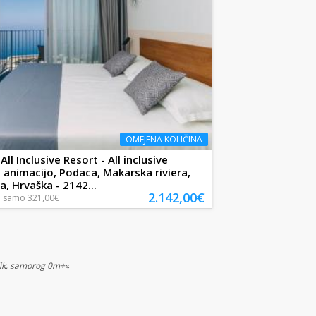
OMEJENA KOLIČINA
ll Inclusive Resort - All inclusive
z animacijo, Podaca, Makarska riviera,
a, Hrvaška - 2142...
2.142,00€
a
samo
321,00€
lik, samorog 0m+
«