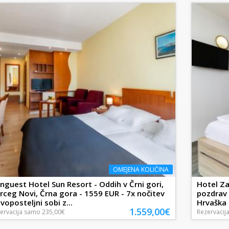
OMEJENA KOLIČINA
nguest Hotel Sun Resort - Oddih v Črni gori,
Hotel Za
rceg Novi, Črna gora - 1559 EUR - 7x nočitev
pozdrav 
dvoposteljni sobi z...
Hrvaška -
1.559,00€
ervacija
samo
235,00€
Rezervacij