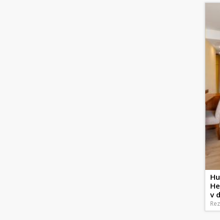
Hu
He
v 
Rez