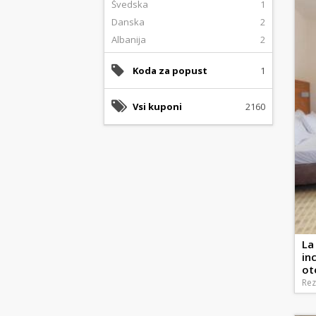
Švedska
1
Danska
2
Albanija
2
Koda za popust
1
Vsi kuponi
2160
La
in
ot
Rez