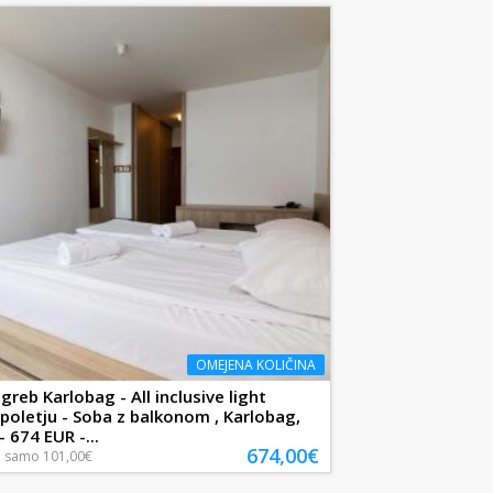
OMEJENA KOLIČINA
greb Karlobag - All inclusive light
poletju - Soba z balkonom , Karlobag,
 674 EUR -...
674,00€
a
samo
101,00€