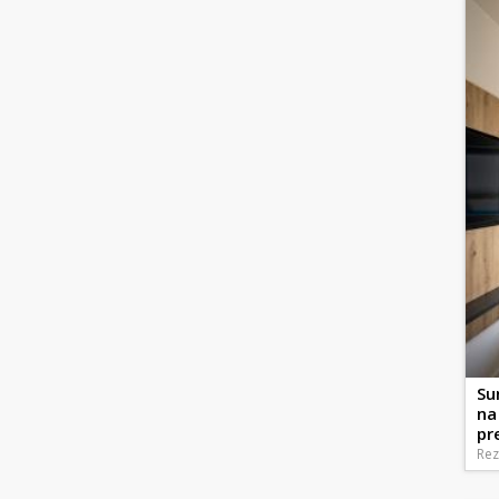
Su
na
pr
Rez