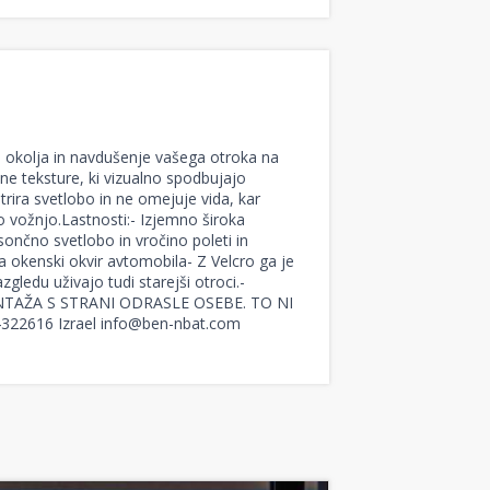
a okolja in navdušenje vašega otroka na
ne teksture, ki vizualno spodbujajo
trira svetlobo in ne omejuje vida, kar
o vožnjo.Lastnosti:- Izjemno široka
sončno svetlobo in vročino poleti in
na okenski okvir avtomobila- Z Velcro ga je
zgledu uživajo tudi starejši otroci.-
MONTAŽA S STRANI ODRASLE OSEBE. TO NI
 4322616 Izrael info@ben-nbat.com