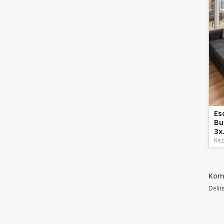
Es
Bu
3x.
Rez
Kom
Delit