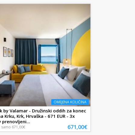
OMEJENA KOLIČINA
k by Valamar - Družinski oddih za konec
na Krku, Krk, Hrvaška - 671 EUR - 3x
 prenovljeni...
671,00€
a
samo
671,00€