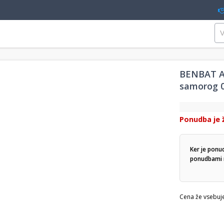
BENBAT Av
samorog 
Ponudba je 
Ker je ponu
ponudbami n
Cena že vsebuj