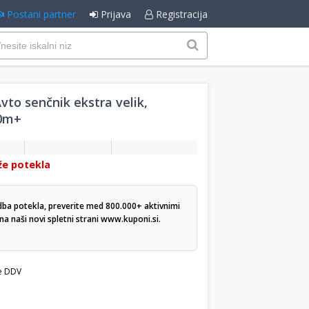
Postani partner
Prijava
Registracija
to senčnik ekstra velik,
0m+
že potekla
dba potekla, preverite med 800.000+ aktivnimi
a naši novi spletni strani
www.kuponi.si
.
e DDV