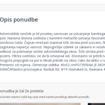
Opis ponudbe
Avtomobilski senčnik je bil posebej zasnovan za ustvarjanje barviteg
poti. Naravna dnevna svetloba z barvnimi mehurčki ustvarja fascinant
otrokova čutila. Čeprav mrežasti material ščiti otroka pred soncem, fil
zagotavlja največjo varnost. Nepogrešljiv izdelek za zabavno in vesel
velikost za pokrivanje večine avtomobilskega okna- Ščiti otroka pred 
pozimi- Filtrira svetlobo, ne da bi omejeval vid- Enostavno se pritrdi 
mogoče prepogniti na pol in hkrati pritrditi na okno, tako da lahko v ra
Primerno od rojstva- Dimenzije izdelka: 45x52 cmPOTREBNA JE 
IGRAČA!Naslov proizvajalca: Benbat ltd. 4/19 Hashaked st, Raanana
onudba je žal že potekla
 boste vseeno našli kaj zase med našimi predlogi aktivnih ponudb.