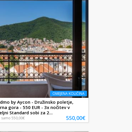
OMEJENA KOLIČINA
dmo by Aycon - Družinsko poletje,
rna gora - 550 EUR - 3x nočitev v
ljni Standard sobi za 2...
550,00€
a
samo
550,00€