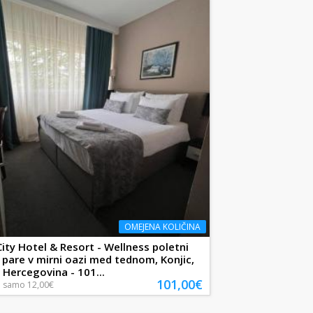
OMEJENA KOLIČINA
ity Hotel & Resort - Wellness poletni
 pare v mirni oazi med tednom, Konjic,
 Hercegovina - 101...
101,00€
a
samo
12,00€