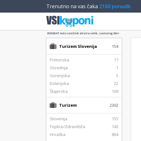
Trenutno na vas čaka
2160 ponudb
BENBAT Avto senčnik ekstra velik, samorog 0m+
Turizem Slovenija
154
Primorska
17
Osrednja
1
Gorenjska
5
Dolenjska
22
Štajerska
109
Turizem
2302
Slovenija
155
Toplice/Zdravilišča
143
Hrvaška
864