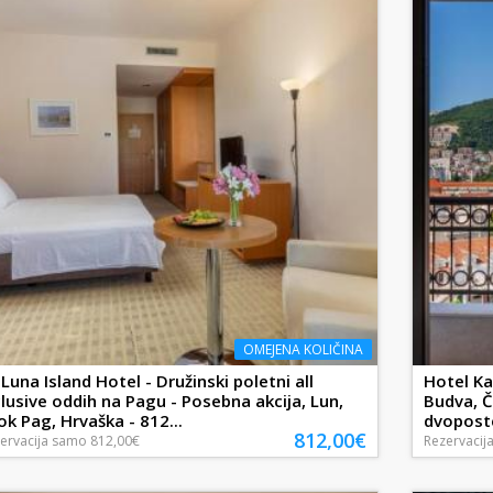
OMEJENA KOLIČINA
 Luna Island Hotel - Družinski poletni all
Hotel Ka
clusive oddih na Pagu - Posebna akcija, Lun,
Budva, Č
ok Pag, Hrvaška - 812...
dvoposte
812,00€
ervacija
samo
812,00€
Rezervacij