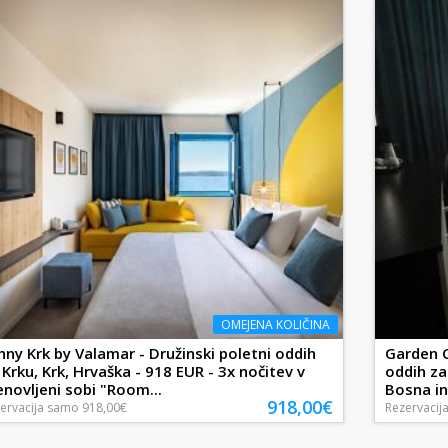
OMEJENA KOLIČINA
nny Krk by Valamar - Družinski poletni oddih
Garden C
 Krku, Krk, Hrvaška - 918 EUR - 3x nočitev v
oddih za
enovljeni sobi "Room...
Bosna in
918,00€
ervacija
samo
918,00€
Rezervacij