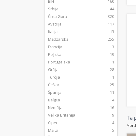
BIH
160
Srbija
44
Črna Gora
320
Avstrija
117
Italija
113
Madžarska
255
Francija
3
Poljska
19
Portugalska
1
Grčija
28
Turčija
1
Češka
25
Španija
11
Belgija
4
Nemčija
16
Velika Britanija
9
Ta p
Ciper
4
Morda
Malta
5