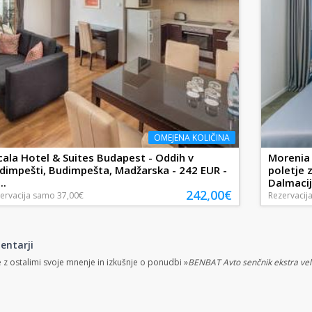
OMEJENA KOLIČINA
cala Hotel & Suites Budapest - Oddih v
Morenia A
dimpešti, Budimpešta, Madžarska - 242 EUR -
poletje 
..
Dalmacij
242,00€
ervacija
samo
37,00€
Rezervacij
entarji
e z ostalimi svoje mnenje in izkušnje o ponudbi »
BENBAT Avto senčnik ekstra ve