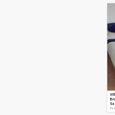
Vi
Bi
5x
Rez