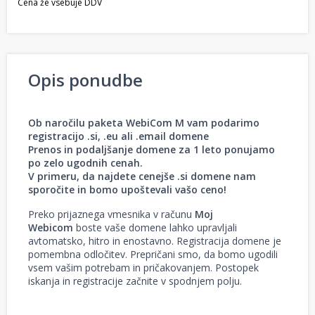
Cena že vsebuje DDV
Opis ponudbe
Ob naročilu paketa WebiCom M vam podarimo
registracijo .si, .eu ali .email domene
Prenos in podaljšanje domene za 1 leto ponujamo
po zelo ugodnih cenah.
V primeru, da najdete cenejše .si domene nam
sporočite in bomo upoštevali vašo ceno!
Preko prijaznega vmesnika v računu
Moj
Webicom
boste vaše domene lahko upravljali
avtomatsko, hitro in enostavno. Registracija domene je
pomembna odločitev. Prepričani smo, da bomo ugodili
vsem vašim potrebam in pričakovanjem. Postopek
iskanja in registracije začnite v spodnjem polju.