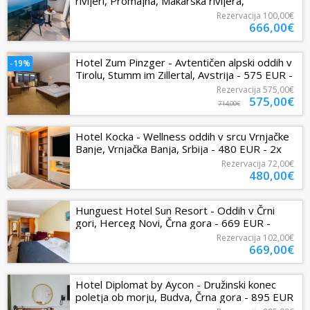
rivijeri, Promajna, Makarska rivijera,
Dalmacija, Hrvaška - 666 EUR -...
Rezervacija
100,00€
666,00€
Hotel Zum Pinzger - Avtentičen alpski oddih v
-19%
Tirolu, Stumm im Zillertal, Avstrija - 575 EUR -
3x nočitev v Superior...
Rezervacija
575,00€
575,00€
714,00€
Hotel Kocka - Wellness oddih v srcu Vrnjačke
Banje, Vrnjačka Banja, Srbija - 480 EUR - 2x
nočitev v Royal apartmaju...
Rezervacija
72,00€
480,00€
Hunguest Hotel Sun Resort - Oddih v Črni
gori, Herceg Novi, Črna gora - 669 EUR -
3x nočitev v dvoposteljni sobi z...
Rezervacija
102,00€
669,00€
Hotel Diplomat by Aycon - Družinski konec
poletja ob morju, Budva, Črna gora - 895 EUR
- 5x nočitev v dvoposteljni...