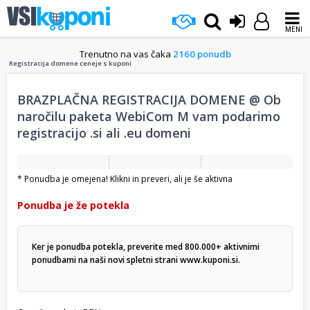
MENI
Trenutno na vas čaka
2160 ponudb
Registracija domene ceneje s kuponi
BRAZPLAČNA REGISTRACIJA DOMENE @ Ob
naročilu paketa WebiCom M vam podarimo
registracijo .si ali .eu domeni
* Ponudba je omejena! Klikni in preveri, ali je še aktivna
Ponudba je že potekla
Ker je ponudba potekla, preverite med 800.000+ aktivnimi
ponudbami na naši novi spletni strani
www.kuponi.si
.