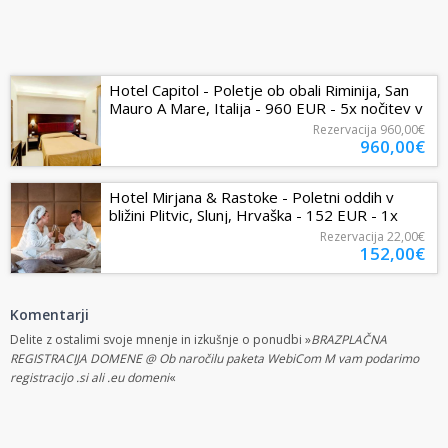
Hotel Capitol - Poletje ob obali Riminija, San
Mauro A Mare, Italija - 960 EUR - 5x nočitev v
dvoposteljni sobi z...
Rezervacija
960,00€
960,00€
Hotel Mirjana & Rastoke - Poletni oddih v
bližini Plitvic, Slunj, Hrvaška - 152 EUR - 1x
nočitev v dvoposteljni sobi...
Rezervacija
22,00€
152,00€
Komentarji
Delite z ostalimi svoje mnenje in izkušnje o ponudbi »
BRAZPLAČNA
REGISTRACIJA DOMENE @ Ob naročilu paketa WebiCom M vam podarimo
registracijo .si ali .eu domeni
«