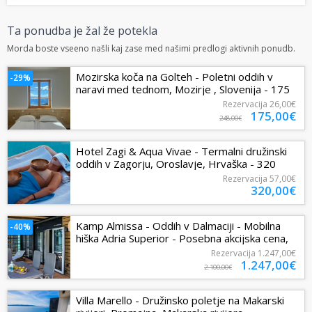
Ta ponudba je žal že potekla
Morda boste vseeno našli kaj zase med našimi predlogi aktivnih ponudb.
Mozirska koča na Golteh - Poletni oddih v
-29%
naravi med tednom, Mozirje , Slovenija - 175
EUR - 2x nočitev v apartmaju z...
Rezervacija
26,00€
175,00€
248,00€
Hotel Zagi & Aqua Vivae - Termalni družinski
oddih v Zagorju, Oroslavje, Hrvaška - 320
EUR - 2x nočitev v družinski...
Rezervacija
57,00€
320,00€
Kamp Almissa - Oddih v Dalmaciji - Mobilna
-40%
hiška Adria Superior - Posebna akcijska cena,
Omiš, Dalmacija, Hrvaška -...
Rezervacija
1.247,00€
1.247,00€
2.100,00€
Villa Marello - Družinsko poletje na Makarski