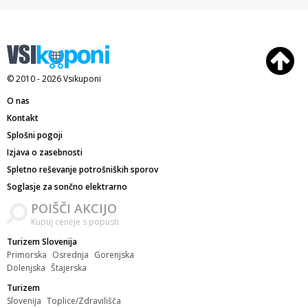
© 2010 - 2026
Vsikuponi
O nas
Kontakt
Splošni pogoji
Izjava o zasebnosti
Spletno reševanje potrošniških sporov
Soglasje za sončno elektrarno
POIŠČI AKCIJO
Kupuj ceneje s popusti
Turizem Slovenija
Primorska
Osrednja
Gorenjska
Dolenjska
Štajerska
Turizem
Slovenija
Toplice/Zdravilišča